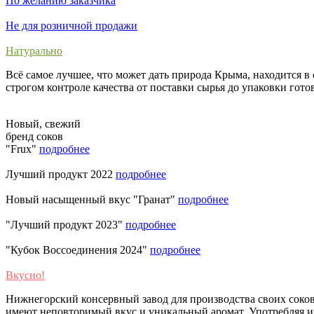
По желанию заказчика
Не для розничной продажи
Натурально
Всё самое лучшее, что может дать природа Крыма, находится 
строгом контроле качества от поставки сырья до упаковки гот
Новый, свежий
бренд соков
"Frux"
подробнее
Лучший продукт 2022
подробнее
Новый насыщенный вкус "Гранат"
подробнее
"Лучший продукт 2023"
подробнее
"Кубок Воссоединения 2024"
подробнее
Вкусно!
Нижнегорский консервный завод для производства своих соко
имеют неповторимый вкус и уникальный аромат. Употребляя их 