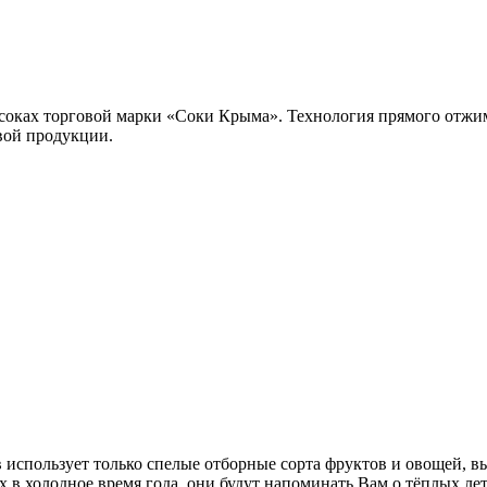
в соках торговой марки «Соки Крыма». Технология прямого отжи
овой продукции.
в использует только спелые отборные сорта фруктов и овощей,
в холодное время года, они будут напоминать Вам о тёплых летн