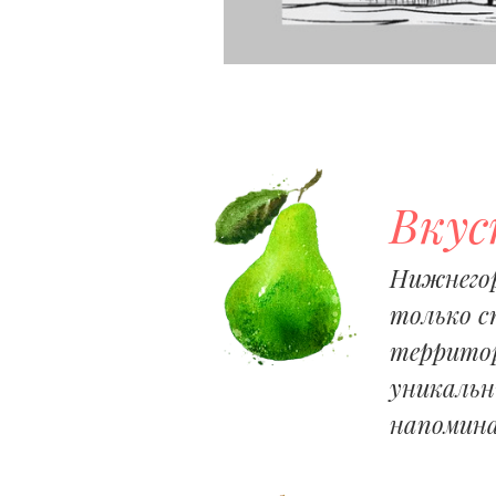
Вкус
Нижнегор
только с
территор
уникальн
напомина