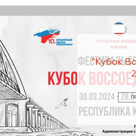
"Кубок В
П