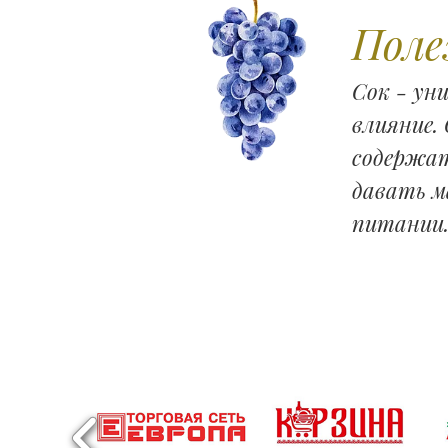
Поле
Сок - ун
влияние
содержат
давать м
питании